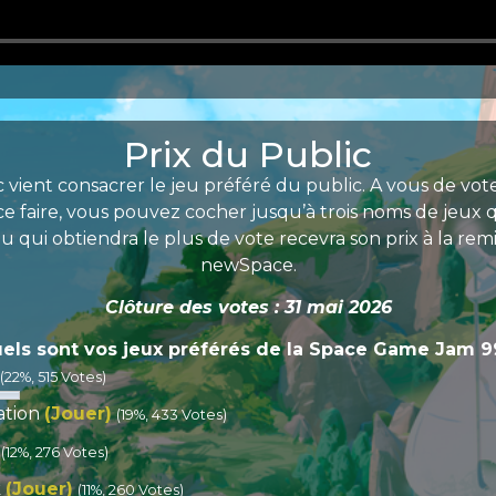
Prix du Public
c vient consacrer le jeu préféré du public. A vous de vot
ce faire, vous pouvez cocher jusqu’à trois noms de jeux 
u qui obtiendra le plus de vote recevra son prix à la rem
newSpace.
Clôture des votes : 31 mai 2026
els sont vos jeux préférés de la Space Game Jam 9
(22%, 515 Votes)
ation
(Jouer)
(19%, 433 Votes)
(12%, 276 Votes)
k
(Jouer)
(11%, 260 Votes)