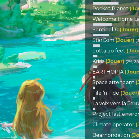
Pocket Planet
(Jo
Welcome Home Laï
Sentinel-0
(Jouer)
StarCom
(Jouer)
(
gotta go feet
(Jou
Krisis
(Jouer)
(2%, 35
EARTHOPIA
(Joue
Space attendant
(
Tile ‘n Tide
(Jouer
La voix vers la Ter
Project last envi
Climate operator
(
Bearnondation
(J