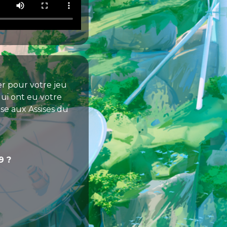
er pour votre jeu
qui ont eu votre
ise aux Assises du
9 ?