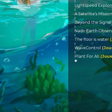
Lightspeed Explo
A Satellite’s Missio
Beyond the Signa
Nadir Earth Obser
The floor is water
WaveControl
(Jou
Plant For All
(Joue