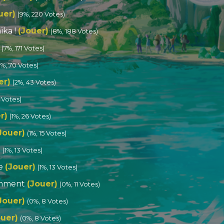
uer)
(9%, 220 Votes)
ka !
(Jouer)
(8%, 188 Votes)
(7%, 171 Votes)
3%, 70 Votes)
er)
(2%, 43 Votes)
 Votes)
r)
(1%, 26 Votes)
Jouer)
(1%, 15 Votes)
)
(1%, 13 Votes)
re
(Jouer)
(1%, 13 Votes)
ronment
(Jouer)
(0%, 11 Votes)
Jouer)
(0%, 8 Votes)
ouer)
(0%, 8 Votes)