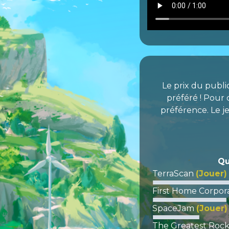
Le prix du publi
préféré ! Pour 
préférence. Le je
Qu
TerraScan
(Jouer)
First Home Corpor
SpaceJam
(Jouer)
The Greatest Roc