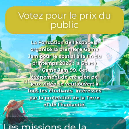
Votez pour le prix du
public
La Fondation de l’Espace a
organisé la première Game
Jam pour le spatial à la fin du
printemps 2026 : la Space
Game Jam 99. Cet
événement de création de
jeux vidéo se veut ouvert à
tous les étudiants intéressés
par la protection de la Terre
et de l’humanité.
Les missions de la